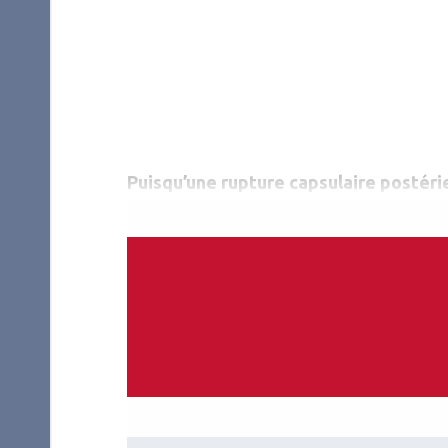
Puisqu’une rupture capsulaire postérie
la cataracte multiplie par 6 le risque 