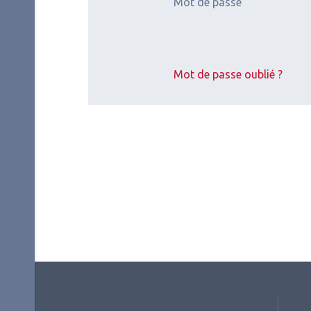
Mot de passe
2026.07.11
2026.
Mot de passe oublié ?
Neuro-ophtalmologie
,
Neuro
Rétine médicale
Oncol
SFO 2026 : Des
Neu
gènes aux
oph
traitements
Maladies
génétiques de la
rétine et du nerf
optique