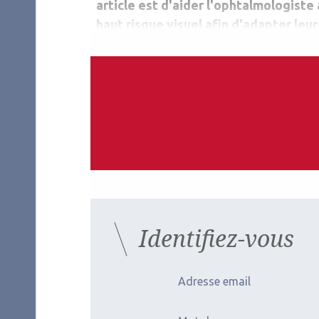
article est d'aider l'ophtalmologiste 
haut risque visuel afin d'adapter leur
Auteurs
Samuel Bidot
Ophtalmologiste
Emory University School of Medicine, Emory Eye C
Neuro-Ophthalmology Unit, Atlanta, USA
Les derniers artic
Identifiez-vous
Adresse email