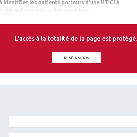
à identifier les patients porteurs d'une HTICI à
 suivi et la stratégie thérapeutique.
L'accès à la totalité de la page est protégé
Valérie Biousse
JE M'INSCRIS
Neurologue
enter,
Emory University School of Medicine, Emory Eye Center,
Neuro-Ophthalmology Unit, Atlanta, USA
les sur ce thème