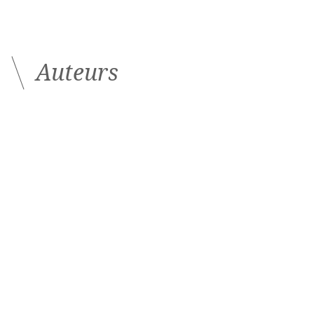
Auteurs
Tiphanie Audelan
Interne en ophtalmologie
Hôtel Dieu, Paris