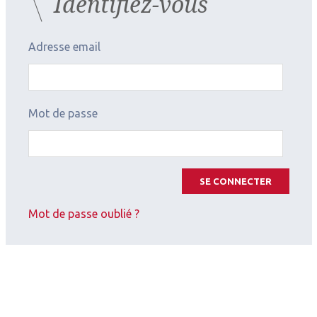
Identifiez-vous
Adresse email
Mot de passe
2026.07.11
Cornée (chirurgie et réfraction)
,
Contactologie
Apport d’une géométrie à
SE CONNECTER
double réservoir pour adapter
Mot de passe oublié ?
les kératocônes - Symposium
Precilens