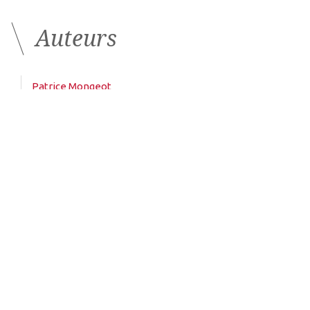
Auteurs
Patrice Mongeot
Opticien-Lunetier
Laboratoire Dencott
Les derniers articles sur
ce thème