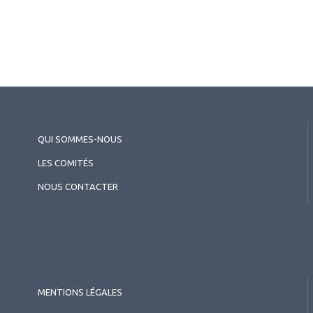
QUI SOMMES-NOUS
?
LES COMITÉS
2026.07.10
NOUS CONTACTER
Contactologie
,
Publirédactionnel
Bausch+Lomb ULTRA® ONE DAY
Multifocale : Cas Clinique
MENTIONS LÉGALES