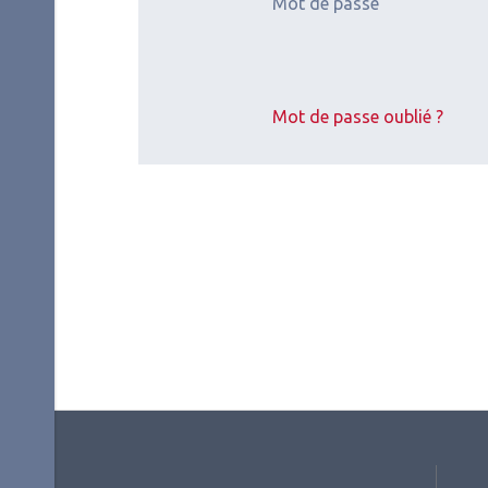
Mot de passe
Mot de passe oublié ?
2026.07.11
2026.
Glaucome
,
Chirurgie du
Surfa
regard
Glau
SFG
De 
au 
lat
ému
cat