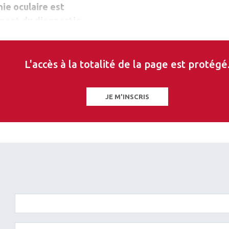
nie oculaire est
ment du diagnostic
e glaucomateuse
iques papillaires, il
l'examen clinique de
L'accès à la totalité de la page est protégé
JE M'INSCRIS
les sur ce thème