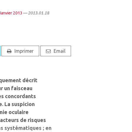
2013.01.18
Janvier 2013
—
Imprimer
Email
iquement décrit
ur un faisceau
es concordants
e. La suspicion
nie oculaire
acteurs de risques
as systématiques ; en