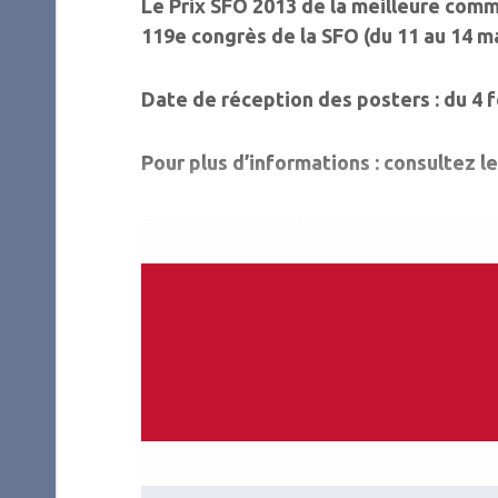
Le Prix SFO 2013 de la meilleure commu
119e congrès de la SFO (du 11 au 14 ma
Date de réception des posters :
du 4 f
Pour plus d’informations :
consultez le
Contact :
sandra.beauvais@hoya.com
Règlement disponible sur le
site de l