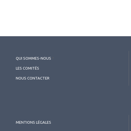
Auteurs
Jean-Philippe Colliot
Ophtalmologiste
Centre hospitalier national d’ophtalmologie des Quinze-Vingts,
Paris
QUI SOMMES-NOUS
?
Les derniers articles sur
LES COMITÉS
ce thème
NOUS CONTACTER
MENTIONS LÉGALES