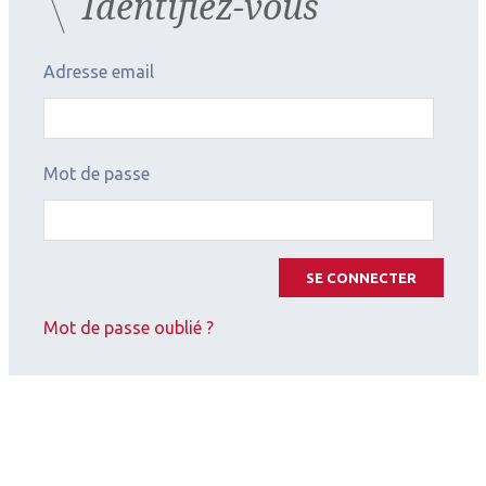
Identifiez-vous
Adresse email
2026.07.11
Mot de passe
Contactologie
,
Myopie
SFOALC
SE CONNECTER
Mot de passe oublié ?