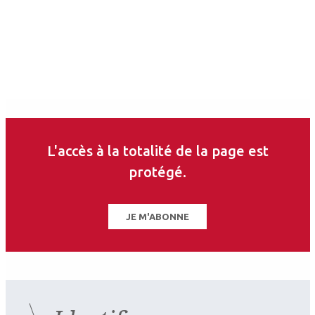
Jean-Philippe Grosse
Ophtalmologiste
CHU de Nice
Les derniers articles sur
ce thème
L'accès à la totalité de la page est
protégé.
JE M'ABONNE