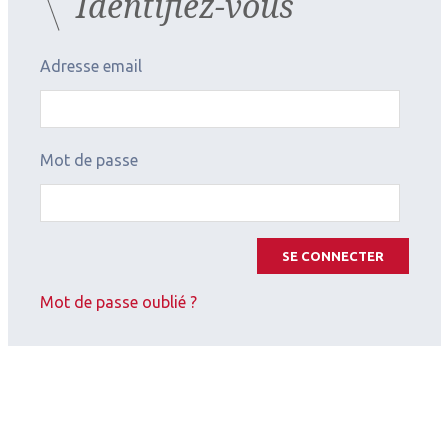
Identifiez-vous
2026.07.11
Adresse email
Cornée (chirurgie et réfraction)
,
Contactologie
Apport d’une géométrie à
double réservoir pour adapter
Mot de passe
les kératocônes - Symposium
Precilens
SE CONNECTER
Mot de passe oublié ?