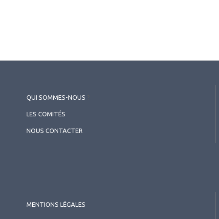
2026.07.10
Contactologie
,
Publirédactionnel
Bausch+Lomb ULTRA® ONE DAY
QUI SOMMES-NOUS
?
Multifocale : Cas Clinique
LES COMITÉS
NOUS CONTACTER
MENTIONS LÉGALES