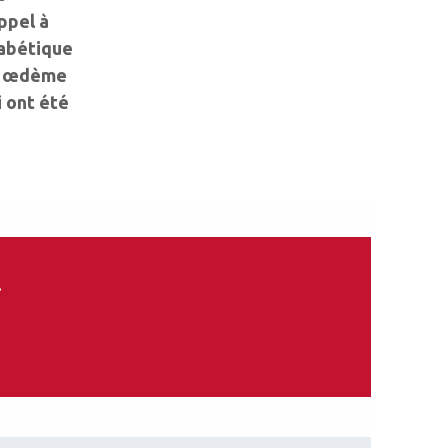
ppel à
iabétique
un œdème
i ont été
.