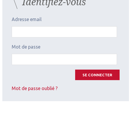
Identifiez-vous
Adresse email
Mot de passe
SE CONNECTER
2026.07.11
Mot de passe oublié ?
Oncologie
,
Pédiatrie
SOPREF