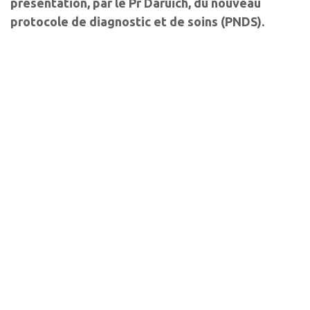
présentation, par le Pr Daruich, du nouveau
protocole de diagnostic et de soins (PNDS).
Auteurs
Ysé Borella
Ophtalmologiste
Hôpital Necker Enfant Malades, Paris
Les derniers articles sur
ce thème