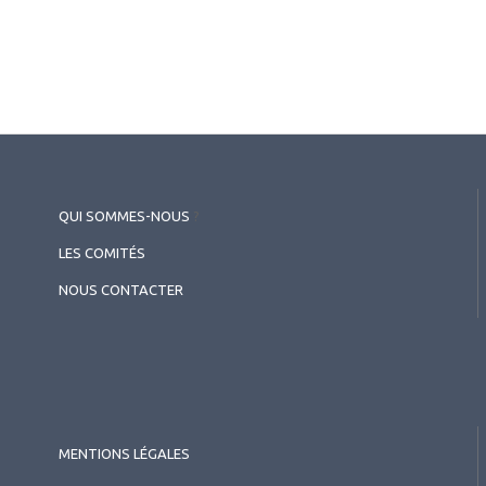
QUI SOMMES-NOUS
?
LES COMITÉS
NOUS CONTACTER
2026.05.26
Pédiatrie
,
Myopie
Anomalies de la périphérie
rétinienne chez les enfants
myopes
MENTIONS LÉGALES