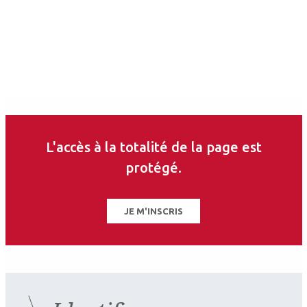
Ophtalmologiste
APHP, Université Paris Sud
Les derniers articles sur
ce thème
L'accès à la totalité de la page est
protégé.
JE M'INSCRIS