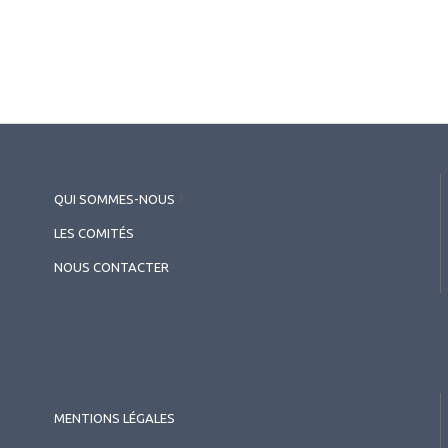
Ganem
2024.03.15
Presbytie
Compensation de la presbytie :
QUI SOMMES-NOUS
?
l’avis des experts Dominique
LES COMITÉS
Monnet
NOUS CONTACTER
MENTIONS LÉGALES