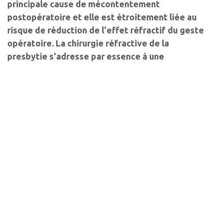
principale cause de mécontentement
postopératoire et elle est étroitement liée au
risque de réduction de l'effet réfractif du geste
opératoire. La chirurgie réfractive de la
presbytie s'adresse par essence à une
population à risque majoré de sécheresse
oculaire : le bilan préopératoire doit donc tenter
de la détecter et les traitements et suivis
postopératoires doivent prendre en compte cet
effet indésirable fréquent.
Auteurs
Marc Labetoulle