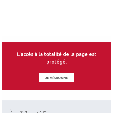
Lydie Huang
Aurore Muselier-Mathieu
Ophtalmologiste
Ophtalmologiste
Hôpital Fondation
Centre ophtalmologique Saint-Paul
Adolphe de
Bastille, Paris ; Fondation A. de
Rothschild, Paris
Rothschild, Paris
Les derniers articles sur
ce thème
L'accès à la totalité de la page est
protégé.
JE M'ABONNE