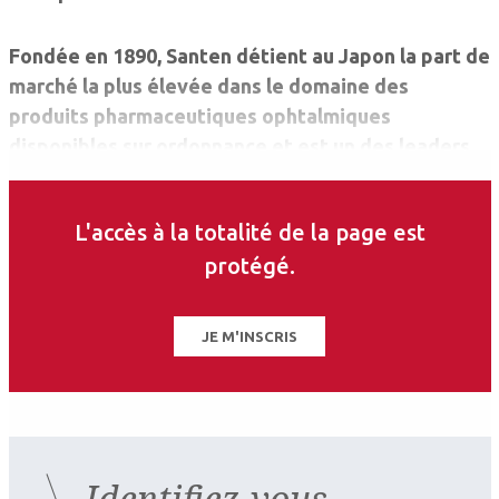
Fondée en 1890, Santen détient au Japon la part de
marché la plus élevée dans le domaine des
produits pharmaceutiques ophtalmiques
disponibles sur ordonnance et est un des leaders
mondiaux dans le domaine de l’ophtalmologie, avec
des filiales aux Etats-Unis, en Europe et en Asie.
L'accès à la totalité de la page est
protégé.
Les Cahiers d’Ophtalmologie n°171 (juin-juillet
2013)
JE M'INSCRIS
Identifiez-vous