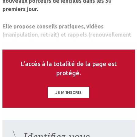
nouveaux porteurs de lentilles dans les 30
premiers jour.
Elle propose conseils pratiques, vidéos
(manipulation, retrait) et rappels (renouvellement
lentilles, visite ophtalmologiste…).
A télécharger sur
APP STORE
L'accès à la totalité de la page est
protégé.
JE M'INSCRIS
Identifiez-vous