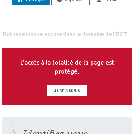
Optovue innove encore dans le domaine de l’OCT
avec le SOLIX, une nouvelle technologie construite
autour de l’OCT Ultra-Haute Vitesse spectral
Domain et du Full-Range OCT.
L'accès à la totalité de la page est
protégé.
JE M'INSCRIS
Identifiez-vous