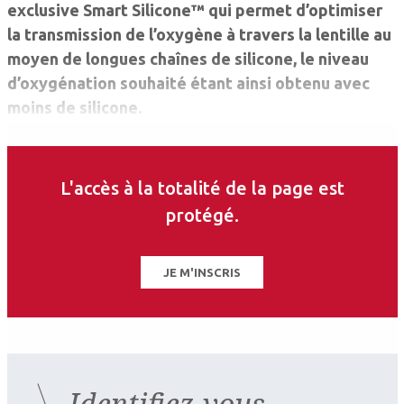
exclusive Smart Silicone™ qui permet d’optimiser
la transmission de l’oxygène à travers la lentille au
moyen de longues chaînes de silicone, le niveau
d’oxygénation souhaité étant ainsi obtenu avec
moins de silicone.
Cette réduction accroît l’hydrophilie et optimise la
mouillabilité de surface de la lentille. Le module
L'accès à la totalité de la page est
d’élasticité est par conséquent plus bas, proche de
protégé.
celui d’une lentille en hydrogel.
JE M'INSCRIS
Pour voir les autres caractéristiques sur le site
contacto.fr
Les Cahiers d'Ophtalmologie n°172 - septembre
Identifiez-vous