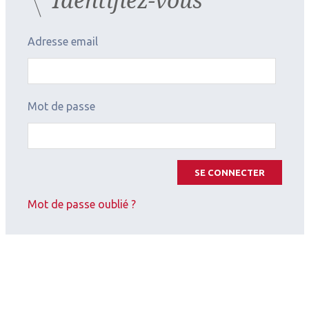
Prix public : 12,17 euros, remboursement Sécurité
Adresse email
Sociale 65%, agréé aux collectivités.
Les Cahiers d'Ophtalmologie n°175 - janvier 2014
Mot de passe
SE CONNECTER
Mot de passe oublié ?