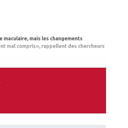
e maculaire, mais les changements
nt mal compris », rappellent des chercheurs
.