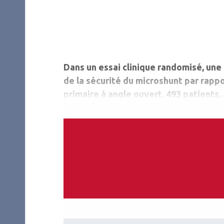
Dans un essai clinique randomisé, une 
de la sécurité du microshunt par rapp
primaire à angle ouvert. 493 patients,
entre 15 et 40 mmHg avant l’interventi
123 ont été traités par trabéculectom
minutes).