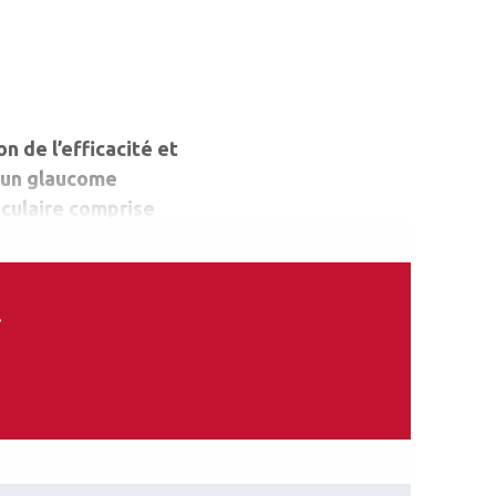
n de l’efficacité et
t un glaucome
oculaire comprise
implant microshunt et
à 0,2 mg/mL pendant 2
.