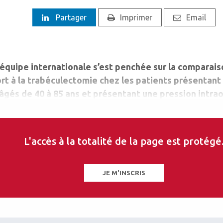
Partager
Imprimer
Email
équipe internationale s’est penchée sur la comparaiso
ort à la trabéculectomie chez les patients présentan
 âgés de 40 à 85 ans et présentant une pression intra
on, ont été suivi pendant deux ans : 370 ont reçu un 
ie (les deux ont reçu également de la mitomycine C 
L'accès à la totalité de la page est protégé
JE M'INSCRIS