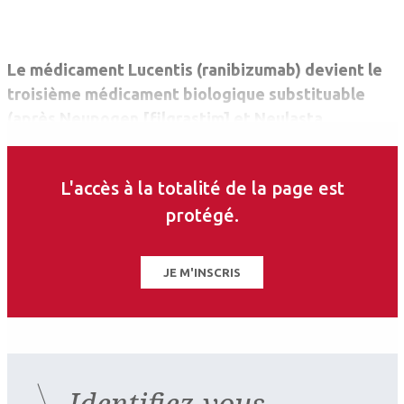
Le médicament Lucentis (ranibizumab) devient le
troisième médicament biologique substituable
(après Neupogen [filgrastim] et Neulasta
[pegfilgrastim]), selon l’arrêté publié au Journal
Officiel le 31 octobre 2024.
L'accès à la totalité de la page est
protégé.
JE M'INSCRIS
Identifiez-vous