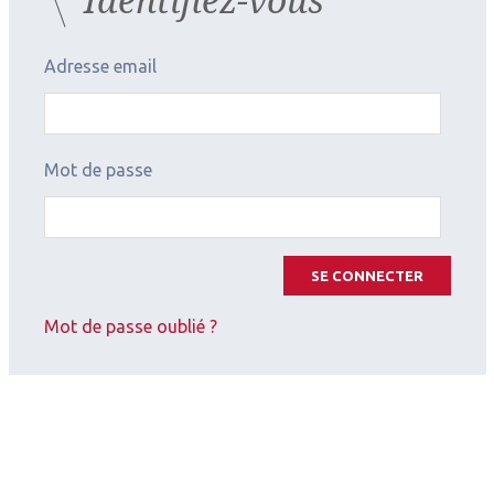
ou des transferts d’activités des ophtalmologistes
dans le cadre de protocoles de coopération.
Adresse email
Si des besoins de santé non couverts demeuraient,
ils seraient «
susceptibles de faire monter en
Mot de passe
puissance de nouveaux métiers, dont la
profession d'optométriste qui est reconnue aux
Etats-Unis et dans d'autres pays européens. »
SE CONNECTER
Les Cahiers d’Ophtalmologie n°170 (
mai
2013)
Mot de passe oublié ?