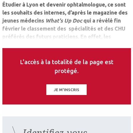
Étudier à Lyon et devenir ophtalmologue, ce sont
les souhaits des internes, d’après le magazine des
jeunes médecins
What's Up Doc
qui a révélé fin
février le classement des spécialités et des CHU
préférés des futurs praticiens. En effet, les
Hospices Civils de Lyon restent cette année
encore le centre hospitalier universitaire le plus
plébiscité par les 8 304 étudiants en médecine qui
L'accès à la totalité de la page est
ont passé les épreuves classantes nationales
protégé.
(ECN) en 2013-2014 et qui viennent de débuter leur
internat.
JE M'INSCRIS
Identifiez-vous