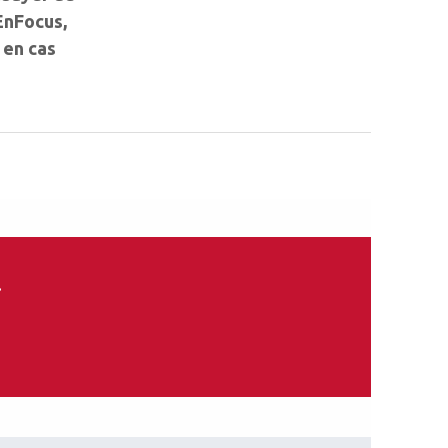
 EnFocus,
 en cas
.