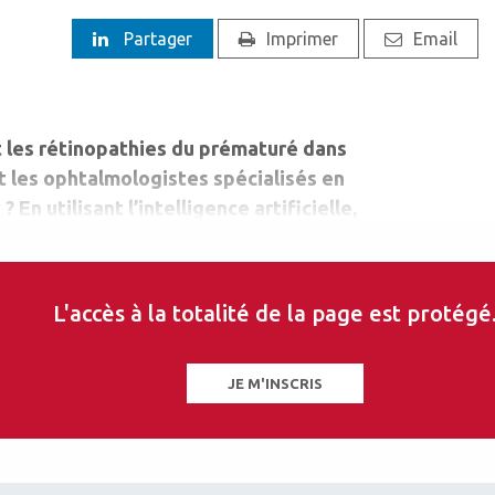
Partager
Imprimer
Email
les rétinopathies du prématuré dans
t les ophtalmologistes spécialisés en
En utilisant l’intelligence artificielle,
ercheurs. Celle-ci a ainsi mis au point
s images de la rétine de 1370 nouveaux
ossesse ou pesant moins de 1,5 kg à la
L'accès à la totalité de la page est protégé
JE M'INSCRIS