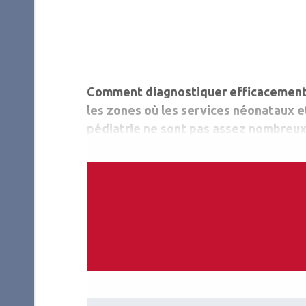
Comment diagnostiquer efficacement 
les zones où les services néonataux e
pédiatrie ne sont pas assez nombreux ? 
répond une équipe internationale de ch
deux modèles d’IA en se basant sur le
nés, nés à moins de 32 semaines de gr
naissance.