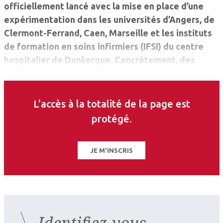
officiellement lancé avec la mise en place d’une
expérimentation dans les universités d’Angers, de
Clermont-Ferrand, Caen, Marseille et les instituts
de formation en soins infirmiers (IFSI) du centre
hospitalier de Dunkerque. Concrètement, des
étudiants volontaires bénéficient d’une formation
à la prévention, puis iront mener des actions de
sensibilisation dans des lycées avant une phase de
L'accès à la totalité de la page est
debriefing.
protégé.
JE M'INSCRIS
Identifiez-vous