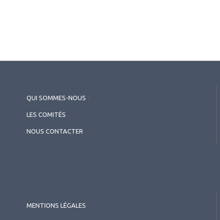
QUI SOMMES-NOUS
?
2026.05.26
LES COMITÉS
Pédiatrie
,
Myopie
Anomalies de la périphérie
NOUS CONTACTER
rétinienne chez les enfants
myopes
MENTIONS LÉGALES