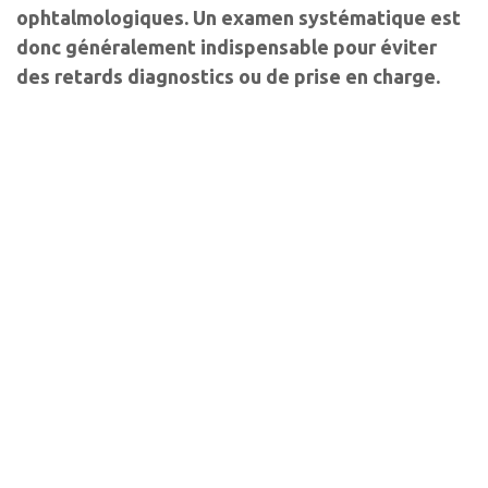
ophtalmologiques. Un examen systématique est
donc généralement indispensable pour éviter
des retards diagnostics ou de prise en charge.
Auteurs
Christophe Orssaud
Ophtalmologiste
Hôpital européen Georges Pompidou, Paris ; Hôpital Necker-
Enfants malades, Paris