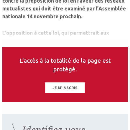
contre la proposition de loi en faveur des réseaux
mutualistes qui doit être examiné par l'Assemblée
nationale 14 novembre prochain.
L'opposition à cette loi, qui permettrait aux
mutuelles de mettre en place des réseaux de
santé, est motivée par quatre points de cette
réforme :
L'accès à la totalité de la page est
protégé.
- c'est une entrave au libre choix du malade qui se
verra imposer son prestataire de santé ;
JE M'INSCRIS
- la concentration de l'activité de soin dans des
réseaux privatifs mutualistes crée une distorsion
de concurrence ;
Identifiez-vous
- cette proposition introduit une altération