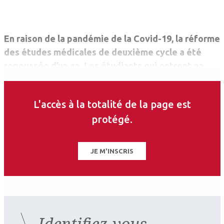
En raison de la pandémie de la Covid-19, la réforme
des études médicales de deuxième cycle a été
repoussée d’un an. Les étudiants qui entrent en
quatrième année au mois de septembre
bénéficieront donc encore d’un externat et d’ECNi
L'accès à la totalité de la page est
(épreuves classantes nationales) en 2023, mais le
protégé.
programme et les épreuves seront adaptés.
JE M'INSCRIS
Identifiez-vous