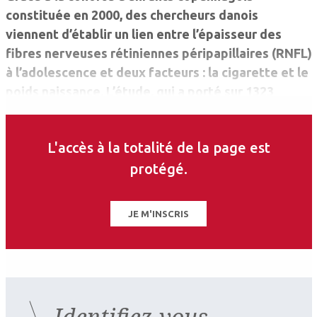
constituée en 2000, des chercheurs danois
viennent d’établir un lien entre l’épaisseur des
fibres nerveuses rétiniennes péripapillaires (RNFL)
à l’adolescence et deux facteurs : la cigarette et le
poids naissance. L’étude, qui a porté sur 1323
enfants âgés de 11 ou 12 ans, a ainsi révélé que
chez les 227 enfants dont la mère a fumé pendant
L'accès à la totalité de la page est
la grossesse, l’épaisseur de la RNFL était réduite
en moyenne de 5,7 µm (l’épaisseur moyenne totale
protégé.
RNFL pour l’ensemble de la cohorte était de 104
µm).
JE M'INSCRIS
Identifiez-vous