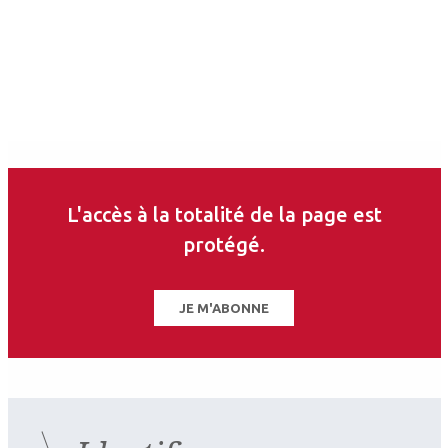
Auteurs
L'accès à la totalité de la page est
protégé.
Julie Blot
Ophtalmologiste
Saint-Cannat
JE M'ABONNE
Les derniers articles sur
ce thème