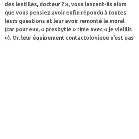
des lentilles, docteur ? », vous lancent-ils alors
que vous pensiez avoir enfin répondu à toutes
leurs questions et leur avoir remonté le moral
(car pour eux, « presbytie » rime avec « je vieillis
»). Or, leur équipement contactologique n’est pas
aussi simple et instantané qu’ils le croient. Alors,
en tant que praticien, comment nous orienter de
manière efficace face à une demande croissante
? En effet, environ 1 patient sur 2 est presbyte en
France, à l’heure actuelle.