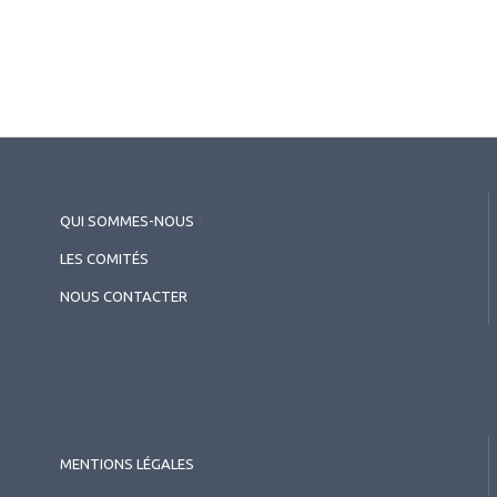
QUI SOMMES-NOUS
?
LES COMITÉS
NOUS CONTACTER
2026.07.11
Cornée (chirurgie et réfraction)
,
Contactologie
Apport d’une géométrie à
double réservoir pour adapter
MENTIONS LÉGALES
les kératocônes - Symposium