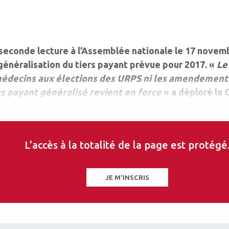
n seconde lecture à l’Assemblée nationale le 17 novemb
 généralisation du tiers payant prévue pour 2017. «
Le
médecins aux élections des URPS ni les amendements 
rs payant généralisé revient en force
» a déploré la
L'accès à la totalité de la page est protégé
JE M'INSCRIS