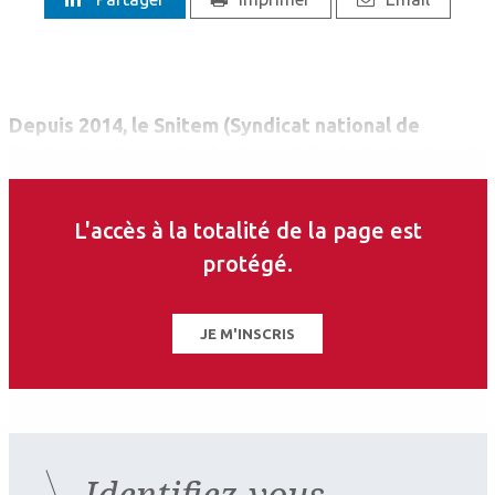
Depuis 2014, le Snitem (Syndicat national de
l’industrie des technologies médicales) s’est lancé
dans la publication de livrets dédiés aux
innovations dans les différentes spécialités
L'accès à la totalité de la page est
médicales.
protégé.
JE M'INSCRIS
Identifiez-vous