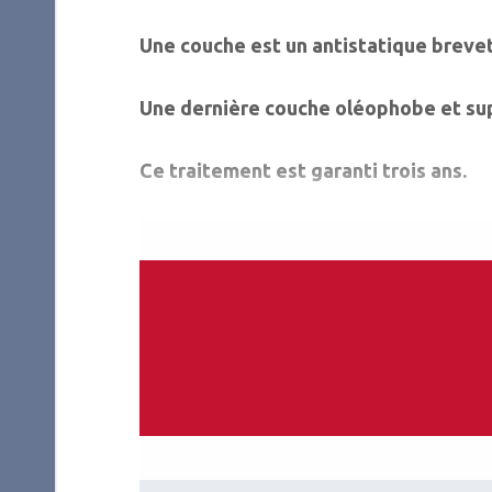
Une couche est un antistatique breveté
Une dernière couche oléophobe et supe
Ce traitement est garanti trois ans.
L
es Cahiers d’Ophtalmologie n°171 (jui