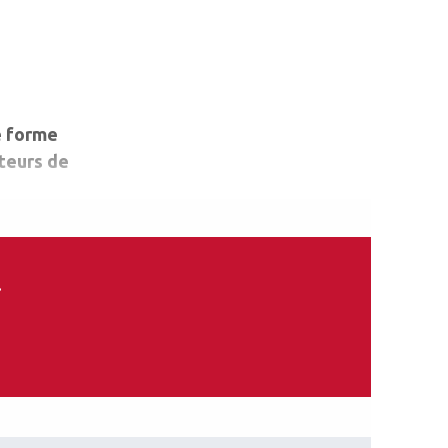
e forme
cteurs de
.