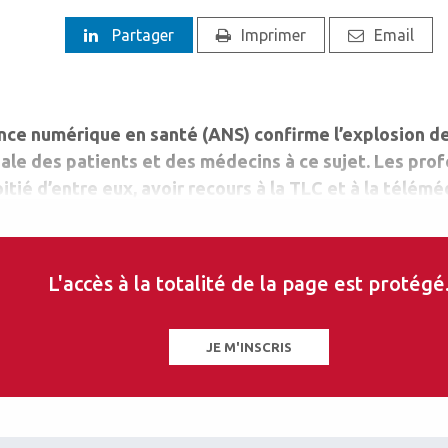
Partager
Imprimer
Email
ce numérique en santé (ANS) confirme l’explosion de
bale des patients et des médecins à ce sujet. Les pro
itié d’entre eux, avoir recours à la TLC et à la télém
 opinion globale de la TLM.
L'accès à la totalité de la page est protégé
JE M'INSCRIS