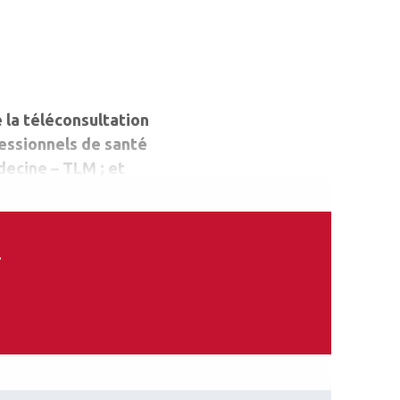
 la téléconsultation
fessionnels de santé
édecine – TLM ; et
.