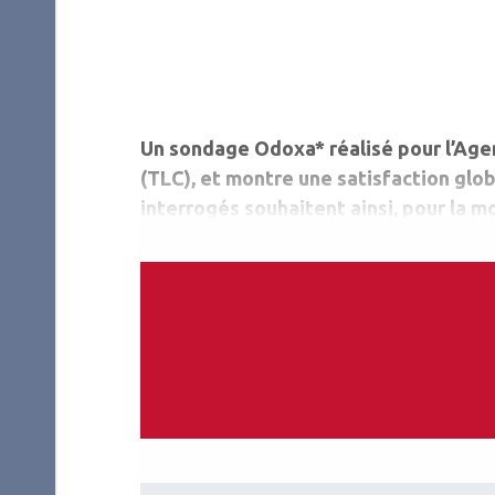
Un sondage Odoxa* réalisé pour l’Agen
(TLC), et montre une satisfaction glo
interrogés souhaitent ainsi, pour la mo
70% (72% des médecins) ont une bonne