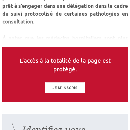
prêt à s’engager dans une délégation dans le cadre
du suivi protocolisé de certaines pathologies en
consultation.
À noter que les médecins hospitaliers sont plus
ouverts à ces propositions avec des taux d’opinion
favorable de respectivement 64 % et 57 %.
L'accès à la totalité de la page est
protégé.
Ces médecins en faveur de la délégation de tâches
y voient sans doute un moyen de lutter un mal de
plus en plus prégnant, la désertification médicale.
JE M'INSCRIS
Identifiez-vous