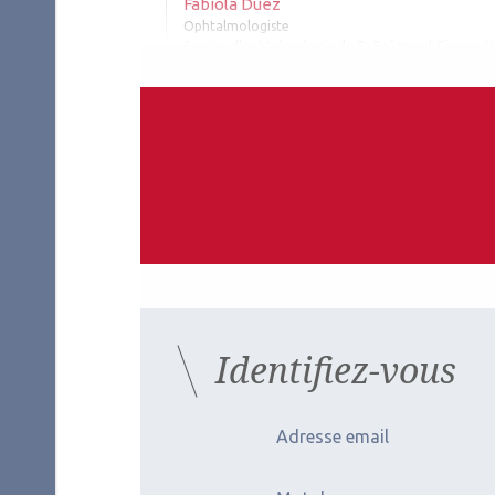
Fabiola Duez
Ophtalmologiste
Service d’ophtalmologie du Pr Brémond-Gignac, Hô
Les derniers artic
Identifiez-vous
2026.07.11
2026.
Pédiatrie
Oncol
Adresse email
Ophtalmologie
SO
pédiatrique