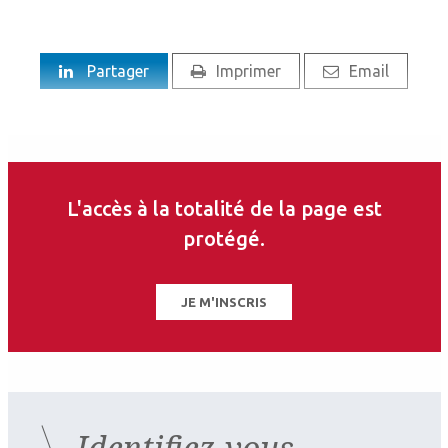
Partager
Imprimer
Email
Des chercheurs américains et indiens, financés par
L'accès à la totalité de la page est
la société biopharmaceutique Omeros, qui
protégé.
commercialise une solution ophtalmique alliant
phényléphrine et ketorolac, ont étudié l’intérêt de
cette combinaison lors de la chirurgie de la
JE M'INSCRIS
cataracte.
Identifiez-vous