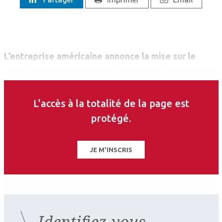
L’entreprise américaine annonce la mise sur le
marché en France, à partir de ce mois de
septembre, de deux nouveaux produits à
destination des astigmates : Acuvue® Oasys Max
L'accès à la totalité de la page est
1-Day for Astigmatism et Acuvue® Oasys Max 1-
protégé.
Day Multifocal for Astigmatism.
JE M'INSCRIS
Identifiez-vous