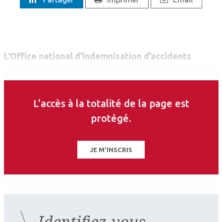
L’Office national d’indemnisation d’accidents
médicaux (Oniam) a dévoilé dans son rapport
d’activité annuel, mi-juillet, les chiffres
d’indemnisations versées en 2021. Et la hausse
L'accès à la totalité de la page est
atteint 33,7% par rapport à 2020, les sommes
protégé.
totales versées s’élevant à 180 millions d’euros.
JE M'INSCRIS
Identifiez-vous