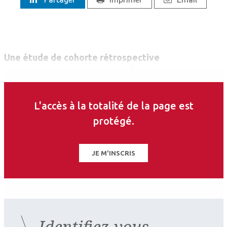
Une étude de cohorte rétrospective
observationnelle menée aux États-Unis entre 1994
et 2018 a révélé 633 474 cas d’herpès dont 49 745
(7,9%) d’herpès oculaire. L’incidence a augmenté
L'accès à la totalité de la page est
entre 1994 et 2018 de 3,6% par an.
protégé.
JE M'INSCRIS
Identifiez-vous