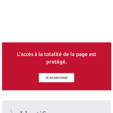
Auteurs
Thierry David
Ophtalmologiste
L'accès à la totalité de la page est
CHU de la Timone, CHU Nord, Marseille ; université Aix-Marseille
protégé.
Les derniers articles sur
JE M'ABONNE
ce thème