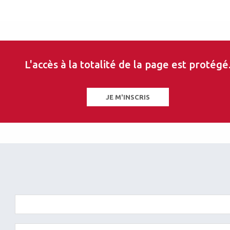
L'accès à la totalité de la page est protégé
uel Guilbert
mologiste
on ophtalmologique A. de Rothschild, Paris
JE M'INSCRIS
les sur ce thème