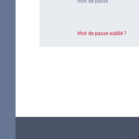
Mot de passe
2026.07.11
2026.
Surface oculaire
,
Cornée
Surfa
(chirurgie et réfraction)
(chiru
Mot de passe oublié ?
Inflammation de
Rés
la surface
int
oculaire
(Ja