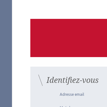
Auteurs
Pierre-Julien Phelouzat
Emman
Ophtalmologiste
Ophtal
Clinique Honoré Cave, Montauban
Fondati
Les derniers artic
Identifiez-vous
Adresse email