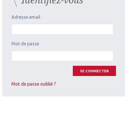
cabines de bronzage n’est pas à l’ordre du jour pour
le moment, comme au Brésil depuis 2009 ou
Adresse email
l’Australie récemment.
Mot de passe
SE CONNECTER
Mot de passe oublié ?