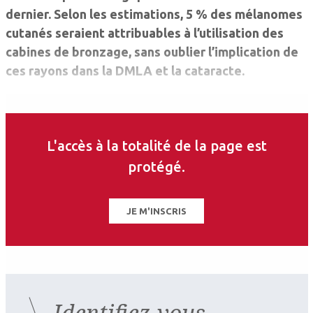
dernier. Selon les estimations, 5 % des mélanomes
cutanés seraient attribuables à l’utilisation des
cabines de bronzage, sans oublier l’implication de
ces rayons dans la DMLA et la cataracte.
Un décret en préparation devrait rendre
obligatoire la fourniture gratuite de lunettes
L'accès à la totalité de la page est
protectrices, interdire les offres promotionnelles
protégé.
du type « trois séances pour le prix d’une »,
plafonner la puissance des lampes à bronzer,
renforcer la formation des professionnels et
JE M'INSCRIS
s’assurer que le matériel est contrôlé avant sa
mise en service et non pas dans les deux ans qui
suivent, comme la législation le permet aujourd’hui.
En revanche, l’interdiction pure et simple des
Identifiez-vous