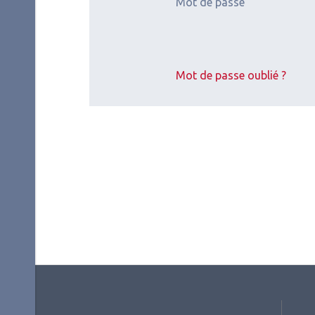
Mot de passe
Mot de passe oublié ?
2026.07.11
2026.
Surface oculaire
,
Cornée
Surfa
(chirurgie et réfraction)
(chiru
Inflammation de
Rés
la surface
int
oculaire
(Ja