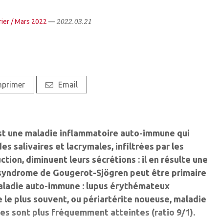
2022.03.21
rier / Mars 2022
—
mprimer
Email
t une maladie inflammatoire auto-immune qui
es salivaires et lacrymales, infiltrées par les
tion, diminuent leurs sécrétions : il en résulte une
 syndrome de Gougerot-Sjögren peut être primaire
maladie auto-immune : lupus érythémateux
 le plus souvent, ou périartérite noueuse, maladie
s sont plus fréquemment atteintes (ratio 9/1).