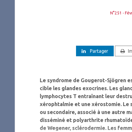
N°251 - Fév
Partager
I
Le syndrome de Gougerot-Sjögren es
cible les glandes exocrines. Les gland
lymphocytes T entraînant leur destruc
xérophtalmie et une xérostomie. Le
ou secondaire, associé à une autre 
disséminé et polyarthrite rhumatoïde
de Wegener, sclérodermie. Les femme