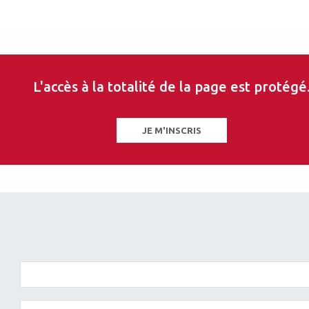
L'accès à la totalité de la page est protégé
JE M'INSCRIS
les sur ce thème