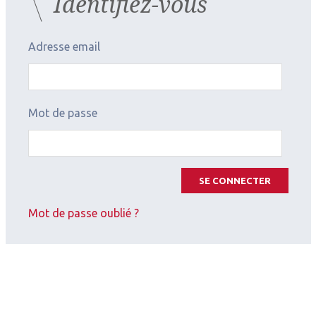
Identifiez-vous
Adresse email
Mot de passe
SE CONNECTER
Mot de passe oublié ?
2026.07.11
Cornée (chirurgie et réfraction)
,
Contactologie
Apport d’une géométrie à
double réservoir pour adapter