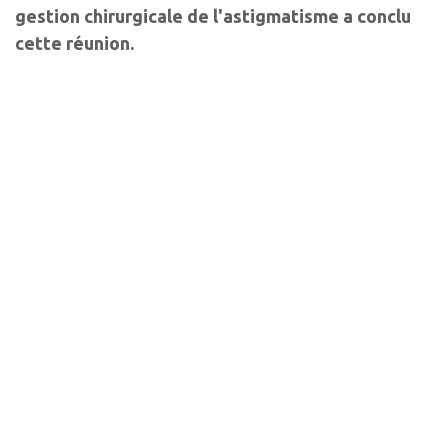
gestion chirurgicale de l'astigmatisme a conclu
cette réunion.
Auteurs
Virginie Madariaga
Ophtalmologiste
Departement de médecine interne, CHU Purpan, Université de
Toulouse III- Paul-Sabatier, Toulouse
Les derniers articles sur
ce thème