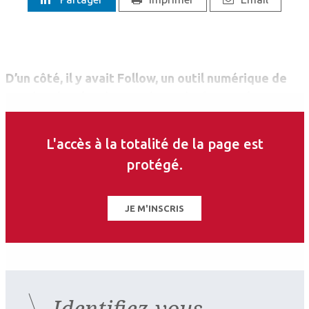
D’un côté, il y avait Follow, un outil numérique de
gestion des dossiers patients, intégrant des
questionnaires dans lesquels les patients
détaillent le motif de leur visite chez le médecin
L'accès à la totalité de la page est
ainsi que leurs renseignements administratifs,
protégé.
leurs antécédents et symptômes, etc., afin de
faciliter leur suivi et leur diagnostic.
JE M'INSCRIS
Identifiez-vous