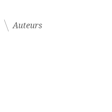
Auteurs
Catherine Bel
Conseiller en investissements financiers
Althos Patrimoine