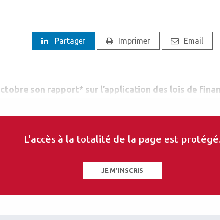
Partager
Imprimer
Email
ctobre son rapport* sur l’application des lois de fin
L'accès à la totalité de la page est protégé
JE M'INSCRIS